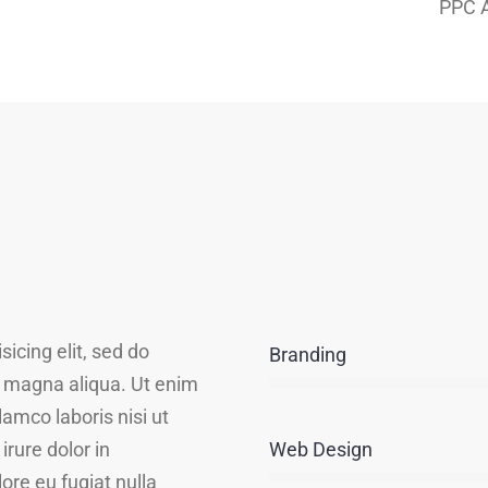
PPC A
icing elit, sed do
Branding
e magna aliqua. Ut enim
amco laboris nisi ut
rure dolor in
Web Design
lore eu fugiat nulla