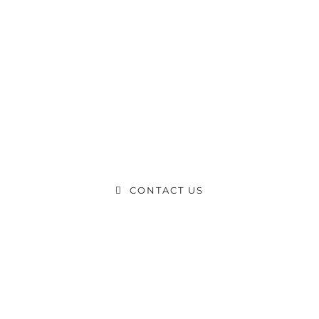
Ready to Talk?
DO YOU HAVE A BIG IDEA WE CAN HELP WITH
CONTACT US