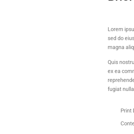
Lorem ipsum
sed do eius
magna aliq
Quis nostru
ex ea comm
reprehender
fugiat nulla
Print
Conte